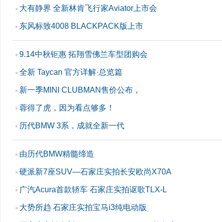
大有静界 全新林肯飞行家Aviator上市会
▪
东风标致4008 BLACKPACK版上市
▪
9.14中秋钜惠 拓翔雪佛兰车型团购会
▪
全新 Taycan 官方详解·总览篇
▪
新一季MINI CLUBMAN售价公布，
▪
蓉得了虎，因为看点够多！
▪
历代BMW 3系，成就全新一代
▪
由历代BMW精髓缔造
▪
硬派新7座SUV—石家庄实拍长安欧尚X70A
▪
广汽Acura首款轿车 石家庄实拍讴歌TLX-L
▪
大势所趋 石家庄实拍宝马i3纯电动版
▪