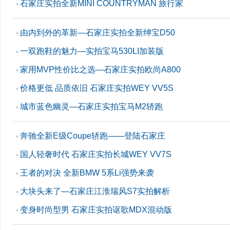
石家庄实拍全新MINI COUNTRYMAN 旅行家
▪
由内到外的革新—石家庄实拍全新绅宝D50
▪
一双跑鞋的魅力—实拍宝马530LI加装版
▪
家用MVP性价比之选—石家庄实拍欧尚A800
▪
价格更低 品质依旧 石家庄实拍WEY VV5S
▪
城市蓝色幽灵—石家庄实拍宝马M2轿跑
▪
奔驰全新E级Coupe轿跑——登陆石家庄
▪
国人轻奢时代 石家庄实拍长城WEY VV7S
▪
王者的对决 全新BMW 5系Li强势来袭
▪
大块头来了—石家庄江淮瑞风S7实拍解析
▪
变身时尚型男 石家庄实拍讴歌MDX混动版
▪