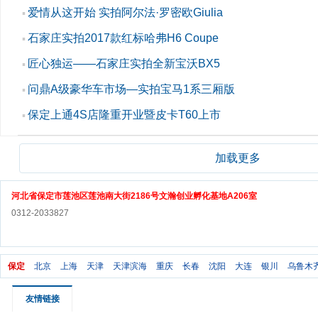
爱情从这开始 实拍阿尔法·罗密欧Giulia
▪
石家庄实拍2017款红标哈弗H6 Coupe
▪
匠心独运——石家庄实拍全新宝沃BX5
▪
问鼎A级豪华车市场—实拍宝马1系三厢版
▪
保定上通4S店隆重开业暨皮卡T60上市
▪
加载更多
河北省保定市莲池区莲池南大街2186号文瀚创业孵化基地A206室
0312-2033827
保定
北京
上海
天津
天津滨海
重庆
长春
沈阳
大连
银川
乌鲁木
友情链接