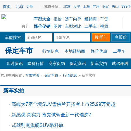
首页
北京
切换
|
城市分站：
北京
天津
上海
广州
保定
唐山
399
车型大全
报价
选车向导
经销商
车贷
|
|
|
|
降价促销
图片
车型对比
二手车
视频
购车
|
|
|
|
车型搜索：
全部品牌
全部车系
保定车市
行情信息
本地经销商
降价优惠
二手车
即时资讯
降价行情
商家促销
保定商讯
新车实拍
试驾评测
您现在的位置：
车市首页
»
保定车市
»
行情信息
» 新车实拍
新车实拍
高端大7座全境SUV雪佛兰开拓者上市25.99万元起
▪
新感观 真实力 抢先试驾全新一代瑞虎7
▪
试驾别克旗舰SUV昂科旗
▪